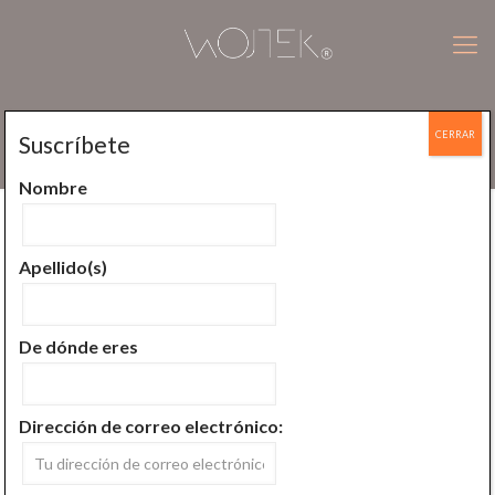
CERRAR
Suscríbete
Guía rápida para el uso de los elementos
Nombre
Publicado por
Wojtek Jan Plucinski
En
noviembre 7, 2016
Apellido(s)
De dónde eres
Dirección de correo electrónico: