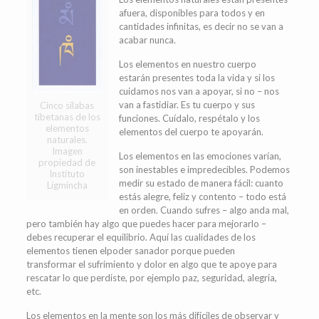
afuera, disponibles para todos y en
cantidades infinitas, es decir no se van a
acabar nunca.
Los elementos en nuestro cuerpo
estarán presentes toda la vida y si los
cuidamos nos van a apoyar, si no – nos
van a fastidiar. Es tu cuerpo y sus
Cinco sílabas
tibetanas de los
funciones. Cuídalo, respétalo y los
elementos
elementos del cuerpo te apoyarán.
naturales.
Imagen
Los elementos en las emociones varían,
propiedad de
son inestables e impredecibles. Podemos
Instituto
medir su estado de manera fácil: cuanto
Ligmincha
estás alegre, feliz y contento – todo está
en orden. Cuando sufres – algo anda mal,
pero también hay algo que puedes hacer para mejorarlo –
debes recuperar el
equilibrio. Aquí las cualidades de los
elementos tienen elpoder sanador porque pueden
transformar el sufrimiento y dolor en algo que te apoye para
rescatar lo que perdiste, por ejemplo paz, seguridad, alegría,
etc.
Los elementos en la mente son los más difíciles de observar y