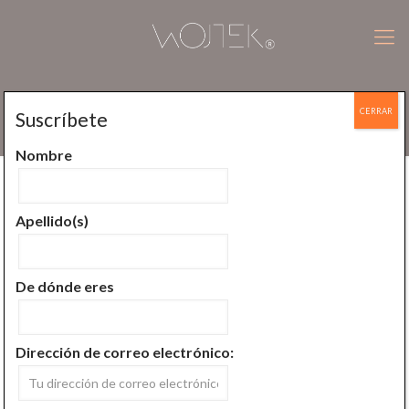
CERRAR
Suscríbete
Entra ligero, luminoso: renueva la mente
Nombre
Publicado por
Wojtek Jan Plucinski
En
diciembre 28, 2025
Apellido(s)
De dónde eres
Dirección de correo electrónico: