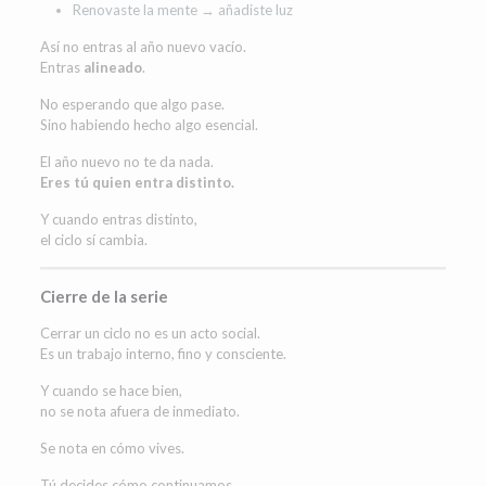
Renovaste la mente → añadiste luz
Así no entras al año nuevo vacío.
Entras
alineado
.
No esperando que algo pase.
Sino habiendo hecho algo esencial.
El año nuevo no te da nada.
Eres tú quien entra distinto.
Y cuando entras distinto,
el ciclo sí cambia.
Cierre de la serie
Cerrar un ciclo no es un acto social.
Es un trabajo interno, fino y consciente.
Y cuando se hace bien,
no se nota afuera de inmediato.
Se nota en cómo vives.
Tú decides cómo continuamos.