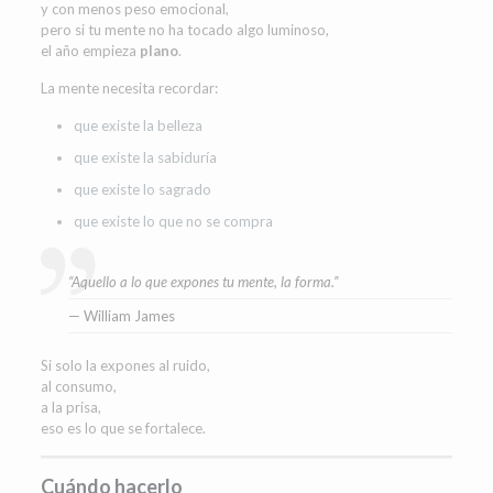
y con menos peso emocional,
pero si tu mente no ha tocado algo luminoso,
el año empieza
plano
.
La mente necesita recordar:
que existe la belleza
que existe la sabiduría
que existe lo sagrado
que existe lo que no se compra
“Aquello a lo que expones tu mente, la forma.”
— William James
Si solo la expones al ruido,
al consumo,
a la prisa,
eso es lo que se fortalece.
Cuándo hacerlo