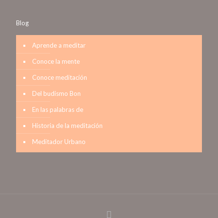
Blog
Aprende a meditar
Conoce la mente
Conoce meditación
Del budismo Bon
En las palabras de
Historia de la meditación
Meditador Urbano