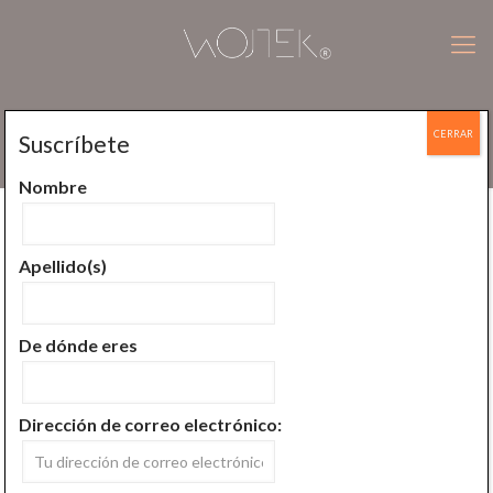
CERRAR
Suscríbete
Blog
Nombre
Todos
Aprende a meditar
Apellido(s)
Conoce la mente
Conoce meditación
Del budismo Bon
En las palabras de
De dónde eres
Historia de la meditación
Meditador Urbano
Dirección de correo electrónico: