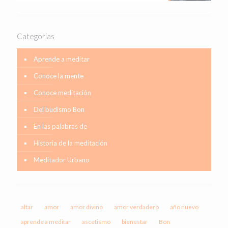
Categorías
Aprende a meditar
Conoce la mente
Conoce meditación
Del budismo Bon
En las palabras de
Historia de la meditación
Meditador Urbano
altar
amor
amor divino
amor verdadero
año nuevo
aprende a meditar
ascetismo
bienestar
Bön