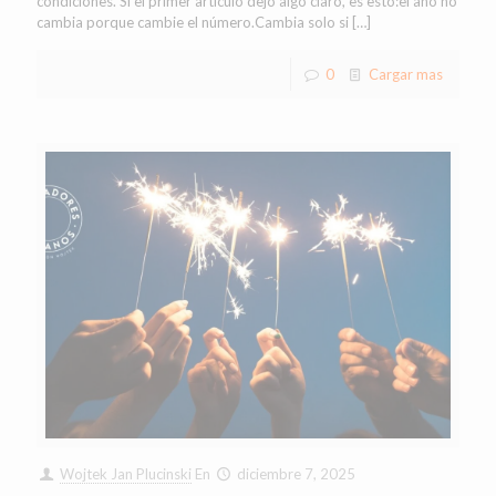
condiciones. Si el primer artículo dejó algo claro, es esto:el año no
cambia porque cambie el número.Cambia solo si
[…]
0
Cargar mas
Wojtek Jan Plucinski
En
diciembre 7, 2025