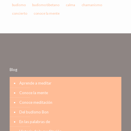
budismo
budismo tibetano
calma
chamanismo
concierto
conoce la mente
Blog
Aprende a meditar
Conoce la mente
Conoce meditación
Del budismo Bon
En las palabras de