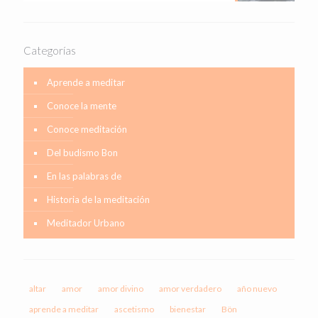
Categorías
Aprende a meditar
Conoce la mente
Conoce meditación
Del budismo Bon
En las palabras de
Historia de la meditación
Meditador Urbano
altar
amor
amor divino
amor verdadero
año nuevo
aprende a meditar
ascetismo
bienestar
Bön