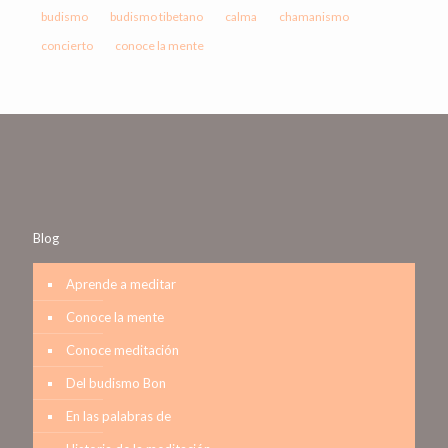
budismo
budismo tibetano
calma
chamanismo
concierto
conoce la mente
Blog
Aprende a meditar
Conoce la mente
Conoce meditación
Del budismo Bon
En las palabras de