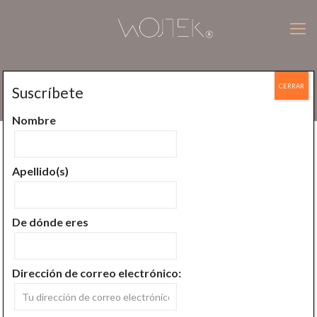
CERRAR
Suscríbete
Wojtek Jan Plucinski
Nombre
Todos
Aprende a meditar
Apellido(s)
Conoce la mente
Conoce meditación
Del budismo Bon
En las palabras de
De dónde eres
Historia de la meditación
Meditador Urbano
Dirección de correo electrónico: