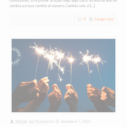
condiciones. Si el primer artículo dejó algo claro, es esto:el año no
cambia porque cambie el número.Cambia solo si
[…]
0
Cargar mas
Wojtek Jan Plucinski
En
diciembre 7, 2025