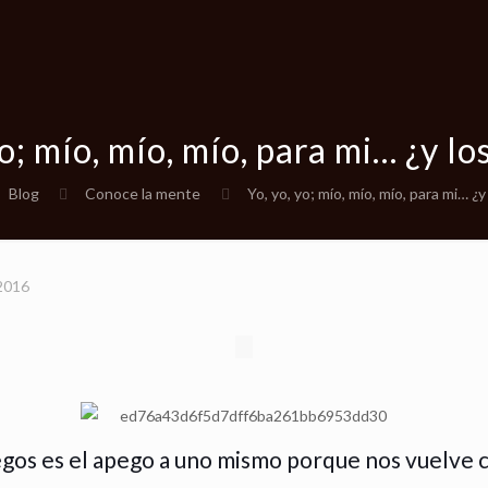
yo; mío, mío, mío, para mi… ¿y l
Blog
Conoce la mente
Yo, yo, yo; mío, mío, mío, para mi… ¿
 2016
egos es el apego a uno mismo porque nos vuelve c