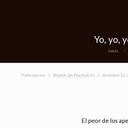
Yo, yo, 
Inicio
Publicado por
Wojtek Jan Plucinski
En
diciembre 12,
El peor de los ap