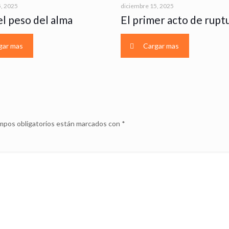
5, 2025
diciembre 15, 2025
el peso del alma
El primer acto de rupt
gar mas
Cargar mas
mpos obligatorios están marcados con
*