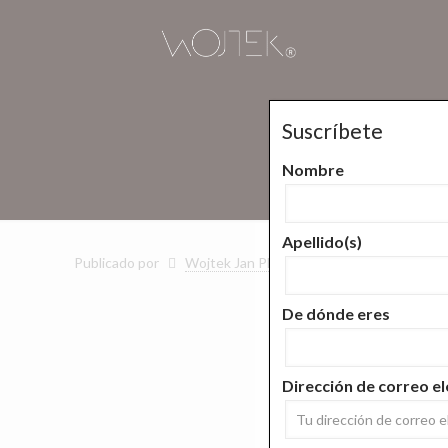
Suscríbete
E
Nombre
Inici
Apellido(s)
Publicado por
Wojtek Jan Plucinski
En
febrero 6, 201
De dónde eres
Dirección de correo el