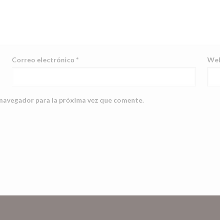
Correo electrónico
*
We
 navegador para la próxima vez que comente.