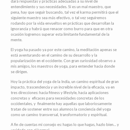
dará respuestas y prácticas adecuadas a su nivel de
entendimiento y sus necesidades. Si es un mal maestro, que
pena, hay que seguir buscando, tal vez el karma permitirá que el
siguiente maestro sea más efectivo, o tal vez seguiremos
rodando por la vida envueltos en prácticas que desarrollan la
ignorancia y habrá que renacer como burro para que en otra
ocasión logremos superar esta limitante fundamental de la
mente.
El yoga ha pasado ya por este camino, la meditación apenas se
está aventurando en el camino de su desarrollo y la
popularización en el occidente. Con gran curiosidad observo a
mis amigos, los maestros de yoga, para entender hacia donde
se dirigen.
Hoy la práctica del yoga de la India, un camino espiritual de gran
impacto, trascendencia y un increíble nivel de la eficacia, va en
tres direcciones: hacia fitness y lifestyle, hacia aplicaciones
concretas y eficaces para necesidades concretas de los
occidentales, y finalmente hay aquellas que laboriosamente
tratan de sostener entre sus alumnos la conciencia del yoga
como un camino transversal, transformatorio y espiritual.
A fin de cuentas mi consejo es: hagas lo que hagas, hazlo bien… y
¡cuidado con el karma!