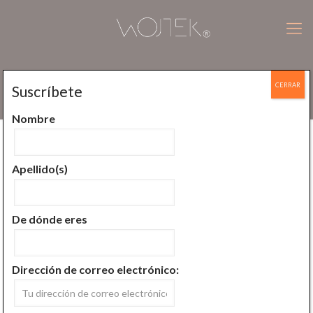
CERRAR
Suscríbete
FastMeditation
Nombre
Publicado por
Wojtek Jan Plucinski
En
junio 18, 2017
Apellido(s)
De dónde eres
Dirección de correo electrónico: