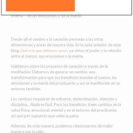
Un cambio benéfico para cualquier dimensión de nuestra vida:
Externa, del entorno, del cuerpo y sus funciones y actitudes,
interna – de las emociones o de la mente.
Desde allí el cambio y la sanación permean a las otras
dimensiones y áreas de nuestra vida. En la nota anterior de este
blog,
Qué es lo que debemos sanar
, ya vimos el poder y la relación
entre el cuerpo, sus emociones y la mente.
Hablamos sobre los procesos de sanación a través de la
meditación: Debemos de generar un cambio, una
transformación para que sus beneficios inunden el cuerpo, las
emociones y la mente del practicante, y así se manifiesten en su
entorno también.
Los cambios requieren de esfuerzo, determinación, atención y
disciplina… Nada es fácil. Pero los beneficios traen cambios en la
salud física, emocional, mental y en el entorno del practicante,
así que por supuesto que valen la pena.
Además, de esta manera, podemos relacionarnos de mejor
manera con la vida.