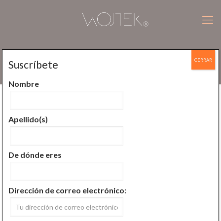
CERRAR
Suscríbete
Sanando con tus acciones
Nombre
Publicado por
Wojtek Jan Plucinski
En
julio 11, 2019
Apellido(s)
De dónde eres
Dirección de correo electrónico:
Cada proceso de sanación comienza por lo mismo: Un cambio.