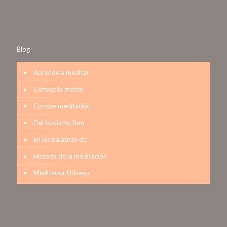
Blog
Aprende a meditar
Conoce la mente
Conoce meditación
Del budismo Bon
En las palabras de
Historia de la meditación
Meditador Urbano