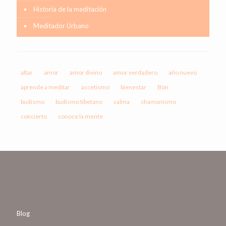
Historia de la meditación
Meditador Urbano
altar
amor
amor divino
amor verdadero
año nuevo
aprende a meditar
ascetismo
bienestar
Bön
budismo
budismo tibetano
calma
chamanismo
concierto
conoce la mente
Blog