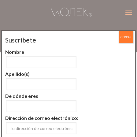
CERRAR
Suscríbete
lugar para meditar
Nombre
Todos
Aprende a meditar
Apellido(s)
Conoce la mente
Conoce meditación
Del budismo Bon
En las palabras de
De dónde eres
Historia de la meditación
Meditador Urbano
Dirección de correo electrónico: