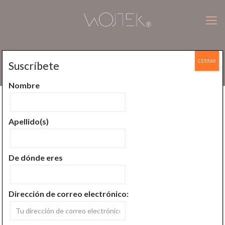
CERRAR
Suscríbete
historia
Nombre
Todos
Aprende a meditar
Apellido(s)
Conoce la mente
Conoce meditación
Del budismo Bon
En las palabras de
De dónde eres
Historia de la meditación
Meditador Urbano
Dirección de correo electrónico: