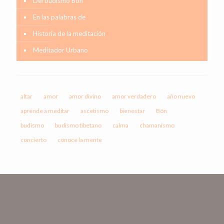
Del budismo Bon
En las palabras de
Historia de la meditación
Meditador Urbano
altar
amor
amor divino
amor verdadero
año nuevo
aprende a meditar
ascetismo
bienestar
Bön
budismo
budismo tibetano
calma
chamanismo
concierto
conoce la mente