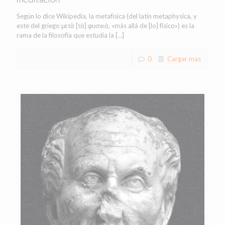
Según lo dice Wikipedia, la metafísica (del latín metaphysica, y
este del griego μετὰ [τὰ] φυσικά, «más allá de [lo] físico») es la
rama de la filosofía que estudia la
[…]
0
Cargar mas