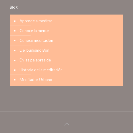
Blog
Aprende a meditar
Conoce la mente
Conoce meditación
Del budismo Bon
En las palabras de
Historia de la meditación
Meditador Urbano