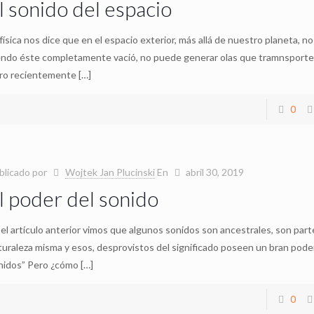
l sonido del espacio
 física nos dice que en el espacio exterior, más allá de nuestro planeta, n
endo éste completamente vació, no puede generar olas que tramnsporte
ro recientemente
[…]
0
blicado por
Wojtek Jan Plucinski
En
abril 30, 2019
l poder del sonido
 el artículo anterior vimos que algunos sonidos son ancestrales, son part
turaleza misma y esos, desprovistos del significado poseen un bran pode
nidos” Pero ¿cómo
[…]
0