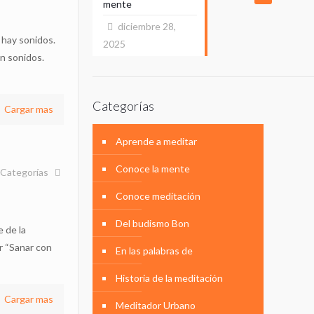
mente
diciembre 28,
o hay sonidos.
2025
n sonidos.
Categorías
Cargar mas
Aprende a meditar
Conoce la mente
Categorías
Conoce meditación
Del budismo Bon
e de la
r “Sanar con
En las palabras de
Historia de la meditación
Cargar mas
Meditador Urbano