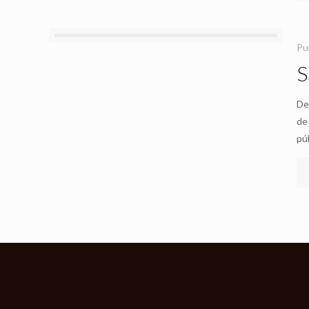
Pu
S
De
de
pú