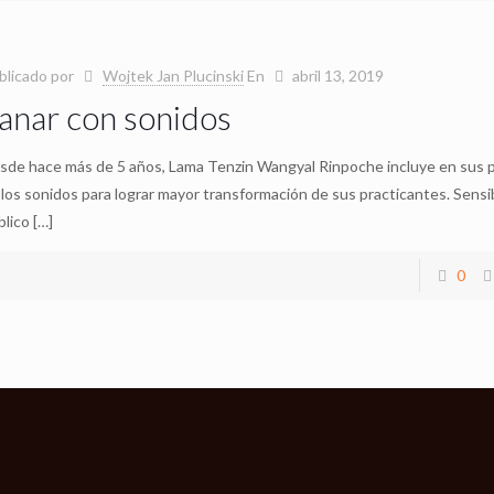
blicado por
Wojtek Jan Plucinski
En
abril 13, 2019
anar con sonidos
sde hace más de 5 años, Lama Tenzin Wangyal Rinpoche incluye en sus p
 los sonidos para lograr mayor transformación de sus practicantes. Sensib
blico
[…]
0