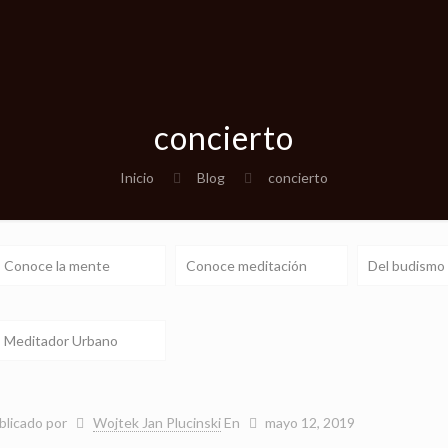
concierto
Inicio
Blog
concierto
Conoce la mente
Conoce meditación
Del budismo
Meditador Urbano
blicado por
Wojtek Jan Plucinski
En
mayo 12, 2019