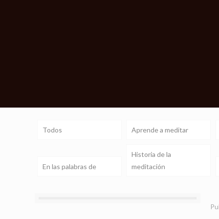
Todos
Aprende a meditar
Historia de la
En las palabras de
meditación
Pu