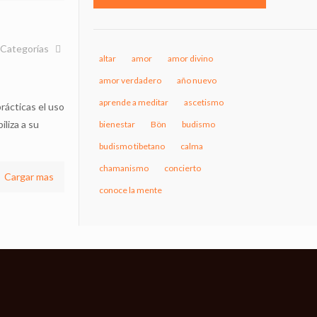
Categorías
altar
amor
amor divino
amor verdadero
año nuevo
aprende a meditar
ascetismo
rácticas el uso
iliza a su
bienestar
Bön
budismo
budismo tibetano
calma
chamanismo
concierto
Cargar mas
conoce la mente