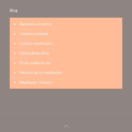
Blog
Aprende a meditar
Conoce la mente
Conoce meditación
Del budismo Bon
En las palabras de
Historia de la meditación
Meditador Urbano