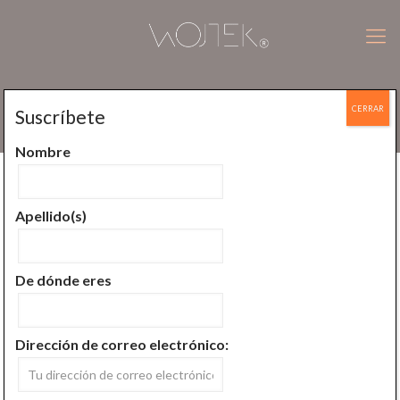
CERRAR
Suscríbete
Calma y paciencia en la sanación
Nombre
Publicado por
Wojtek Jan Plucinski
En
marzo 28, 2020
Apellido(s)
De dónde eres
Dirección de correo electrónico: