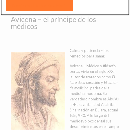
Avicena – el príncipe de los
médicos
Calma y paciencia – los
remedios para sanar.
Avicena – Médico y filósofo
persa, vivió en el siglo X/XI,
autor de tratados como
El
libro de la curación
y
El canon
de medicina
, padre de la
medicina moderna. Su
verdadero nombre es Abu’Ali
al-Husayn ibn’abd Allah ibn
Sina; nación en Bujara, actual
Irán, 980. A lo largo del
medioevo occidental sus
descubrimientos en el campo