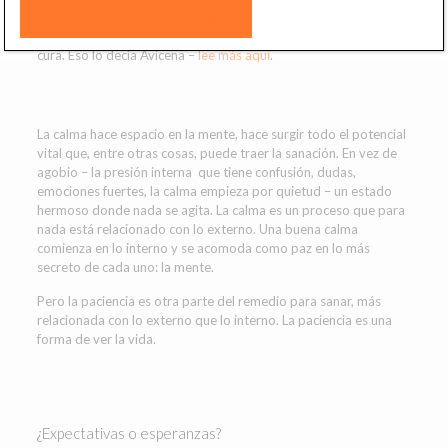
Si la calma es la mitad del remedio, la paciencia es la mitad de la
cura. Eso lo decía Avicena –
lee más aquí
.
La calma hace espacio en la mente, hace surgir todo el potencial
vital que, entre otras cosas, puede traer la sanación. En vez de
agobio – la presión interna que tiene confusión, dudas,
emociones fuertes, la calma empieza por quietud – un estado
hermoso donde nada se agita. La calma es un proceso que para
nada está relacionado con lo externo. Una buena calma
comienza en lo interno y se acomoda como paz en lo más
secreto de cada uno: la mente.
Pero la paciencia es otra parte del remedio para sanar, más
relacionada con lo externo que lo interno. La paciencia es una
forma de ver la vida.
¿Expectativas o esperanzas?