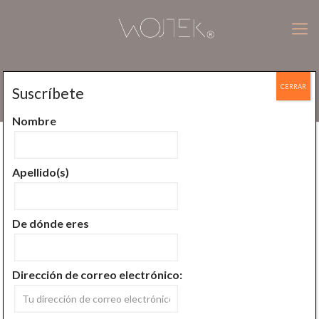
CERRAR
Suscríbete
Paciencia – la fortaleza del debil
Nombre
Publicado por
Wojtek Jan Plucinski
En
marzo 29, 2020
Apellido(s)
De dónde eres
Dirección de correo electrónico: