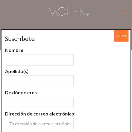
CERRAR
Suscríbete
Política de cookies
Nombre
Este sitio utiliza cookies – pequeños archivos de texto que se
colocan en tu máquina para ayudar a que el sitio proporcione
Apellido(s)
una mejor experiencia al usuario. En general, las cookies se
utilizan para conservar las preferencias del usuario, almacenar
información para cosas como carritos de la compra y
proporcionar datos de seguimiento anónimos a aplicaciones de
De dónde eres
terceros como Google Analytics. Como regla general, las
cookies harán que tu experiencia de navegación sea mejor. Sin
embargo, es posible que prefieras desactivar las cookies en este
sitio y en otros. La forma más eficaz de hacerlo es desactivar las
Dirección de correo electrónico:
cookies en tu navegador. Te sugerimos que consultes la sección
de Ayuda de tu navegador o que eches un vistazo a la
página
web de About Cookies
, que ofrece orientación para todos los