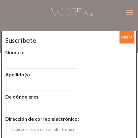
CERRAR
Suscríbete
Todo empieza aquí
Nombre
Publicado por
Wojtek Jan Plucinski
En
julio 22, 2016
Apellido(s)
De dónde eres
Dirección de correo electrónico: