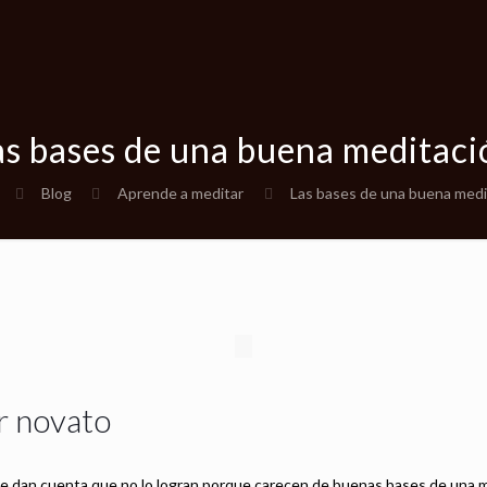
as bases de una buena meditaci
Blog
Aprende a meditar
Las bases de una buena medi
r novato
dan cuenta que no lo logran porque carecen de buenas bases de una med