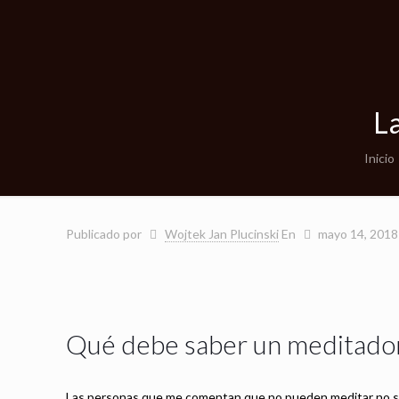
L
Inicio
Publicado por
Wojtek Jan Plucinski
En
mayo 14, 2018
Qué debe saber un meditado
Las personas que me comentan que no pueden meditar no se 