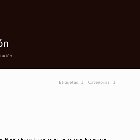
ón
tación
Etiquetas
Categorías
itación. Esa es la razón por la que no pueden avanzar.